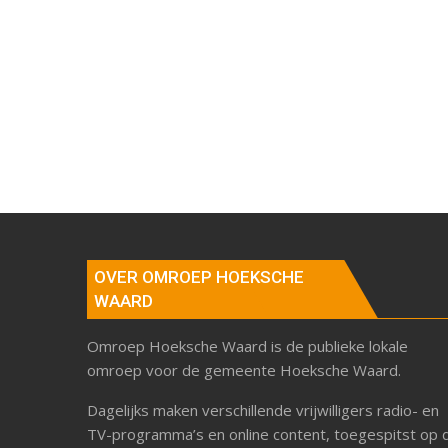
OVER OMROEP HOEKSCHE
WAARD
Omroep Hoeksche Waard is de publieke lokale
omroep voor de gemeente Hoeksche Waard.
Dagelijks maken verschillende vrijwilligers radio- en
TV-programma’s en online content, toegespitst op 