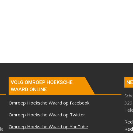
VOLG OMROEP HOEKSCHE
NE
WAARD ONLINE
Sch
Omroep Hoeksche Waard op Facebook
329
Tel
Omroep Hoeksche Waard op Twitter
Red
Omroep Hoeksche Waard op YouTube
de
Rec