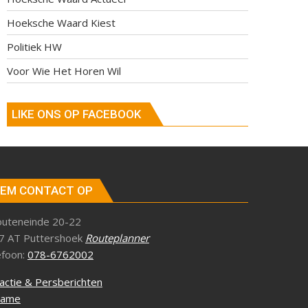
Hoeksche Waard Kiest
Politiek HW
Voor Wie Het Horen Wil
LIKE ONS OP FACEBOOK
EM CONTACT OP
outeneinde 20-22
7 AT Puttershoek
Routeplanner
efoon:
078-6762002
actie & Persberichten
lame