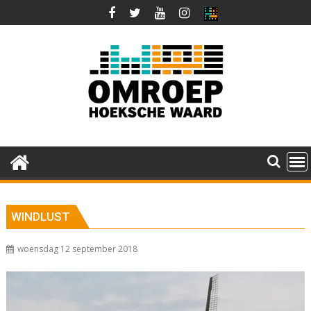
Ga
naar
de
inhoud
WINDLUST
woensdag 12 september 2018