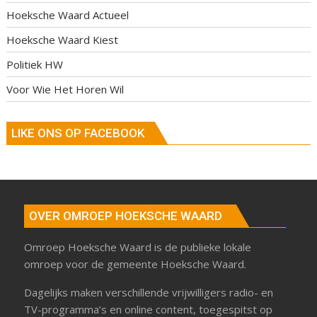
Hoeksche Waard Actueel
Hoeksche Waard Kiest
Politiek HW
Voor Wie Het Horen Wil
LIKE ONS OP FACEBOOK
OVER OMROEP HOEKSCHE WAARD
Omroep Hoeksche Waard is de publieke lokale
omroep voor de gemeente Hoeksche Waard.
Dagelijks maken verschillende vrijwilligers radio- en
TV-programma’s en online content, toegespitst op