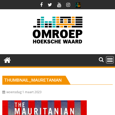
Ga
naar
de
inhoud
THUMBNAIL_MAURETANIAN
woensdag 1 maart 2023