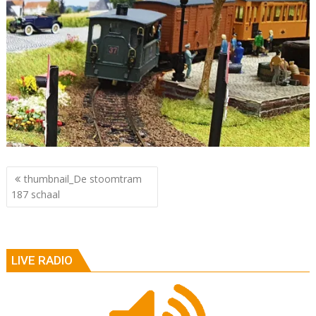
Berichtnavigatie
thumbnail_De stoomtram
187 schaal
LIVE RADIO