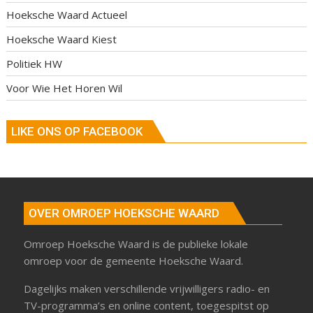
Hoeksche Waard Actueel
Hoeksche Waard Kiest
Politiek HW
Voor Wie Het Horen Wil
LIKE ONS OP FACEBOOK
OVER OMROEP HOEKSCHE WAARD
Omroep Hoeksche Waard is de publieke lokale
omroep voor de gemeente Hoeksche Waard.
Dagelijks maken verschillende vrijwilligers radio- en
TV-programma’s en online content, toegespitst op