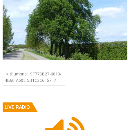
Berichtnavigatie
thumbnail_9F778B27-6813-
4B60-A60E-5B1C3C6F67F7
LIVE RADIO