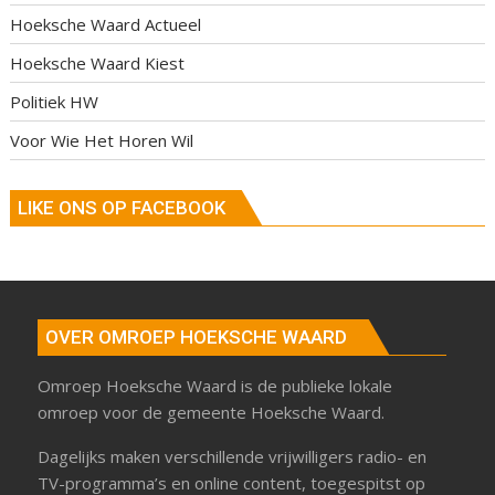
Hoeksche Waard Actueel
Hoeksche Waard Kiest
Politiek HW
Voor Wie Het Horen Wil
LIKE ONS OP FACEBOOK
OVER OMROEP HOEKSCHE WAARD
Omroep Hoeksche Waard is de publieke lokale
omroep voor de gemeente Hoeksche Waard.
Dagelijks maken verschillende vrijwilligers radio- en
TV-programma’s en online content, toegespitst op