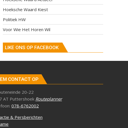
Hoeksche Waard Kiest
Politiek HW
Voor Wie Het Horen Wil
LIKE ONS OP FACEBOOK
EM CONTACT OP
outeneinde 20-22
7 AT Puttershoek
Routeplanner
efoon:
078-6762002
actie & Persberichten
lame