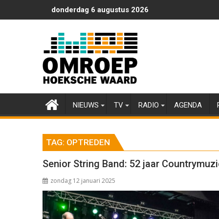
Ga
donderdag 6 augustus 2026
naar
de
inhoud
NIEUWS
TV
RADIO
AGENDA
TAG:
OPTREDEN
Senior String Band: 52 jaar Countrymuz
zondag 12 januari 2025