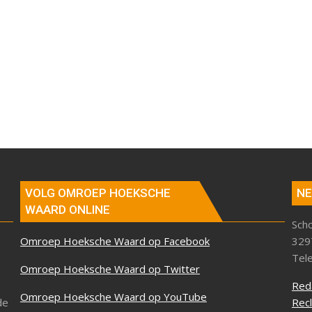
VOLG OMROEP HOEKSCHE
NE
WAARD ONLINE
Sch
Omroep Hoeksche Waard op Facebook
329
Tel
Omroep Hoeksche Waard op Twitter
Red
Omroep Hoeksche Waard op YouTube
de
Rec