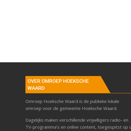
OVER OMROEP HOEKSCHE
WAARD
Omroep Hoeksche Waard is de publieke lokale
omroep voor de gemeente Hoeksche Waard.
Dagelijks maken verschillende vrijwilligers radio- en
TV-programma’s en online content, toegespitst op 