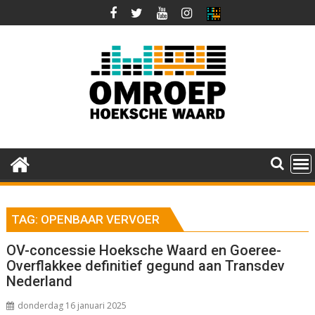
Ga
naar
de
inhoud
TAG:
OPENBAAR VERVOER
OV-concessie Hoeksche Waard en Goeree-
Overflakkee definitief gegund aan Transdev
Nederland
donderdag 16 januari 2025