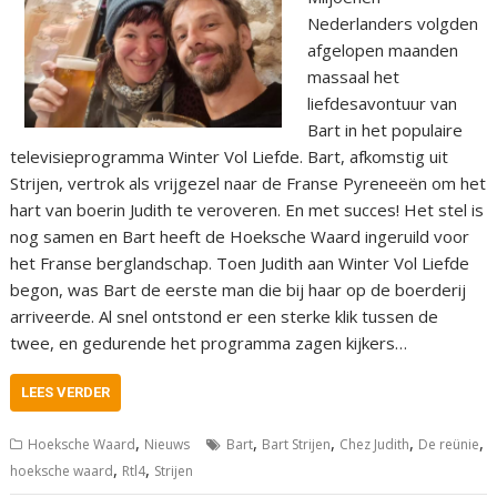
Nederlanders volgden
afgelopen maanden
massaal het
liefdesavontuur van
Bart in het populaire
televisieprogramma Winter Vol Liefde. Bart, afkomstig uit
Strijen, vertrok als vrijgezel naar de Franse Pyreneeën om het
hart van boerin Judith te veroveren. En met succes! Het stel is
nog samen en Bart heeft de Hoeksche Waard ingeruild voor
het Franse berglandschap. Toen Judith aan Winter Vol Liefde
begon, was Bart de eerste man die bij haar op de boerderij
arriveerde. Al snel ontstond er een sterke klik tussen de
twee, en gedurende het programma zagen kijkers…
LEES VERDER
,
,
,
,
,
Hoeksche Waard
Nieuws
Bart
Bart Strijen
Chez Judith
De reünie
,
,
hoeksche waard
Rtl4
Strijen