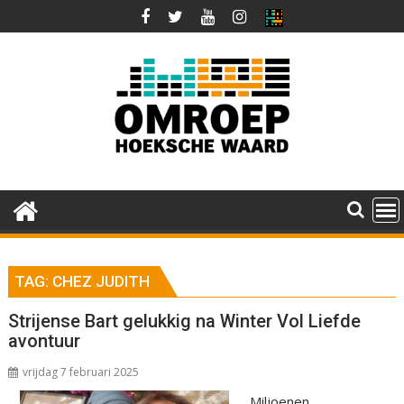
Ga
naar
de
inhoud
TAG:
CHEZ JUDITH
Strijense Bart gelukkig na Winter Vol Liefde
avontuur
vrijdag 7 februari 2025
Miljoenen