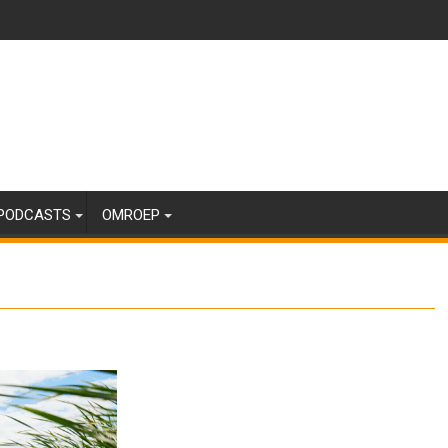
PODCASTS
OMROEP