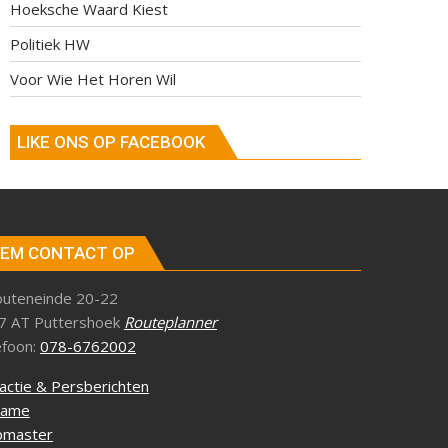
Hoeksche Waard Kiest
Politiek HW
Voor Wie Het Horen Wil
LIKE ONS OP FACEBOOK
EM CONTACT OP
outeneinde 20-22
7 AT Puttershoek
Routeplanner
efoon:
078-6762002
actie & Persberichten
lame
master