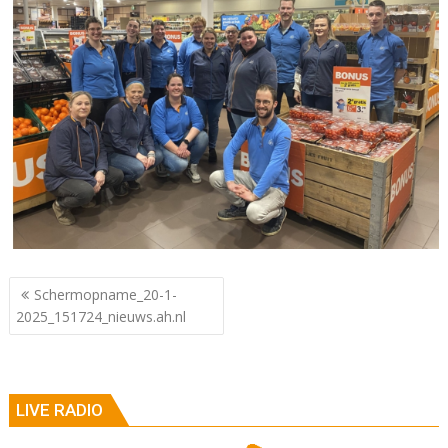
Berichtnavigatie
Schermopname_20-1-
2025_151724_nieuws.ah.nl
LIVE RADIO