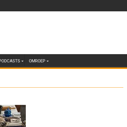
PODCASTS
OMROEP