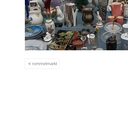
Berichtnavigatie
rommelmarkt