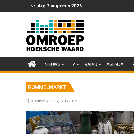
Ga
vrijdag 7 augustus 2026
naar
de
inhoud
NIEUWS
TV
RADIO
AGENDA
ROMMELMARKT
woensdag 8 augustus 2018