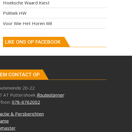
Hoeksche Waard Kiest
Politiek HW
Voor Wie Het Horen Wil
LIKE ONS OP FACEBOOK
EM CONTACT OP
outeneinde 20-22
7 AT Puttershoek
Routeplanner
efoon:
078-6762002
actie & Persberichten
lame
master