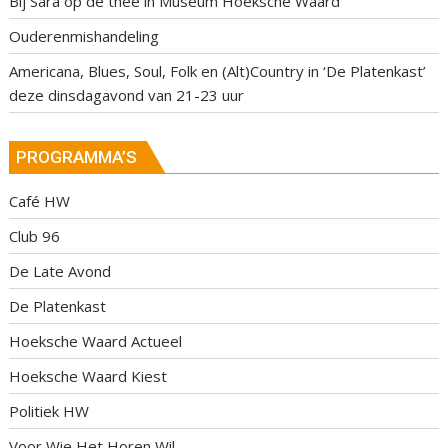
Bij Sara op de thee in Museum Hoeksche Waard
Ouderenmishandeling
Americana, Blues, Soul, Folk en (Alt)Country in ‘De Platenkast’
deze dinsdagavond van 21-23 uur
PROGRAMMA’S
Café HW
Club 96
De Late Avond
De Platenkast
Hoeksche Waard Actueel
Hoeksche Waard Kiest
Politiek HW
Voor Wie Het Horen Wil