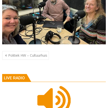
Berichtnavigatie
Politiek HW – Cultuurhuis
LIVE RADIO