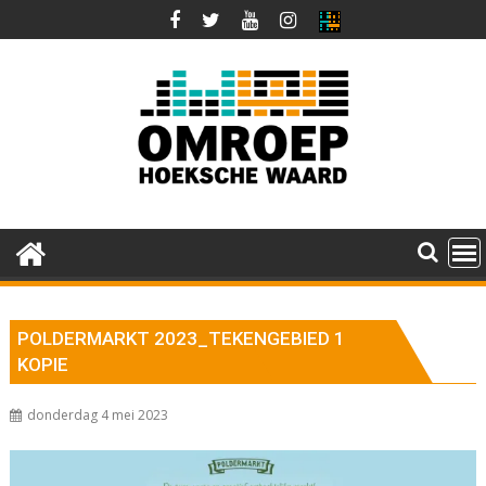
Ga
naar
de
inhoud
POLDERMARKT 2023_TEKENGEBIED 1
KOPIE
donderdag 4 mei 2023