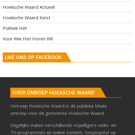
Hoeksche Waard Actueel
Hoeksche Waard Kiest
Politiek HW
Voor Wie Het Horen Wil
LIKE ONS OP FACEBOOK
OVER OMROEP HOEKSCHE WAARD
Omroep Hoeksche Waard is de publieke lokale
omroep voor de gemeente Hoeksche Waard.
Dagelijks maken verschillende vrijwilligers radio- en
TV-programma’s en online content, toegespitst op