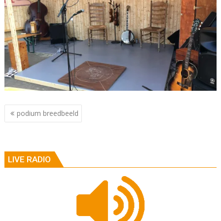
Berichtnavigatie
podium breedbeeld
LIVE RADIO