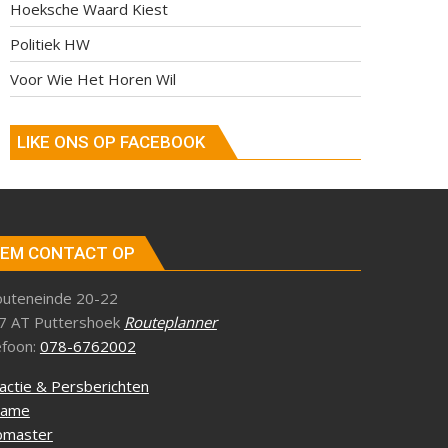
Hoeksche Waard Kiest
Politiek HW
Voor Wie Het Horen Wil
LIKE ONS OP FACEBOOK
EM CONTACT OP
outeneinde 20-22
7 AT Puttershoek
Routeplanner
efoon:
078-6762002
actie & Persberichten
lame
master