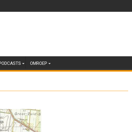
PODCASTS
OMROEP