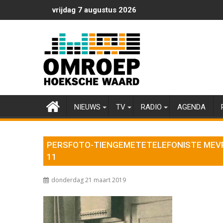
Ga
vrijdag 7 augustus 2026
naar
de
inhoud
NIEUWS
TV
RADIO
AGENDA
PERSFOTO-TIENGEMETETELEFONISTE MEVR
11
donderdag 21 maart 2019