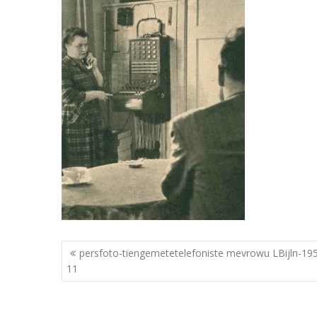
Berichtnavigatie
persfoto-tiengemetetelefoniste mevrowu LBijln-19
11