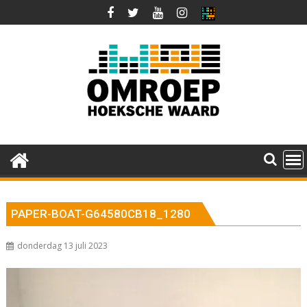
Ga
naar
de
inhoud
PAPER-BOAT-G64580CB18_1280
donderdag 13 juli 2023