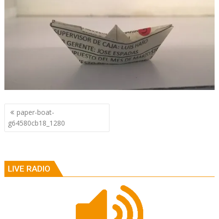
Berichtnavigatie
paper-boat-
g64580cb18_1280
LIVE RADIO