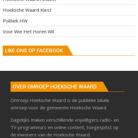
Hoeksche Waard Kiest
Politiek HW
Voor Wie Het Horen Wil
LIKE ONS OP FACEBOOK
OVER OMROEP HOEKSCHE WAARD
Omroep Hoeksche Waard is de publieke lokale
omroep voor de gemeente Hoeksche Waard.
Dagelijks maken verschillende vrijwilligers radio- en
TV-programma’s en online content, toegespitst op
de inwoners van de Hoeksche Waard.