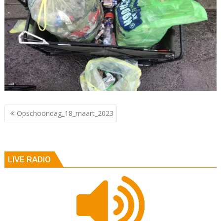
Berichtnavigatie
Opschoondag_18_maart_2023
LIVE RADIO