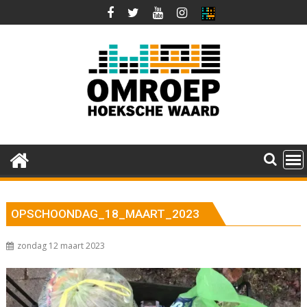
Ga
naar
de
inhoud
OPSCHOONDAG_18_MAART_2023
zondag 12 maart 2023