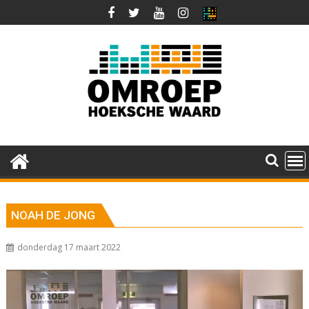
Ga
naar
de
inhoud
NOAH DE JONG
donderdag 17 maart 2022