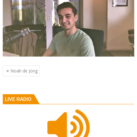
Berichtnavigatie
Noah de Jong
LIVE RADIO