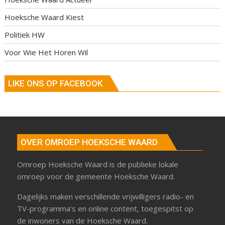
Hoeksche Waard Kiest
Politiek HW
Voor Wie Het Horen Wil
LIKE ONS OP FACEBOOK
OVER OMROEP HOEKSCHE WAARD
Omroep Hoeksche Waard is de publieke lokale
omroep voor de gemeente Hoeksche Waard.
Dagelijks maken verschillende vrijwilligers radio- en
TV-programma’s en online content, toegespitst op
de inwoners van de Hoeksche Waard.