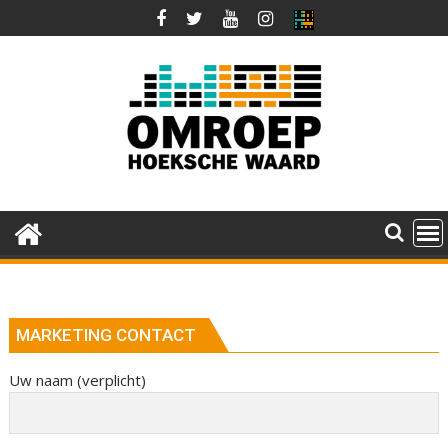
Ga
naar
de
inhoud
MARKETING CONTACT
Uw naam (verplicht)