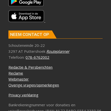
NEEM CONTACT OP
Schouteneinde 20-22
3297 AT Puttershoek
Routeplanner
Telefoon:
078-6762002
Redactie & Persberichten
Reclame
Webmaster
Overige vragen/opmerkingen
Privacy verklaring
Bankrekeningnummer voor donaties en
vrijwilligersbijdragen: IBAN: NL72 RABO 0354 3350 06