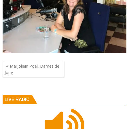
Berichtnavigatie
Marjoliein Poel, Dames de
Jong
LIVE RADIO