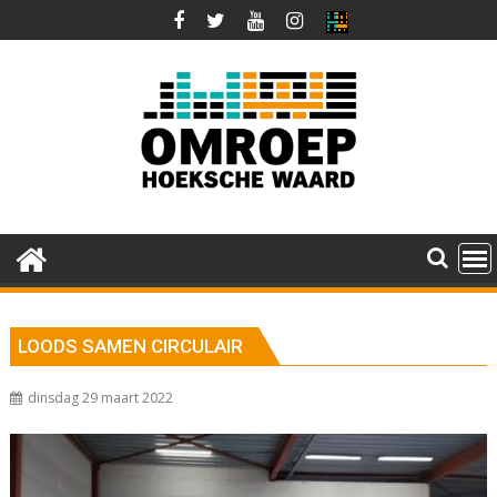
Ga
naar
de
inhoud
LOODS SAMEN CIRCULAIR
dinsdag 29 maart 2022