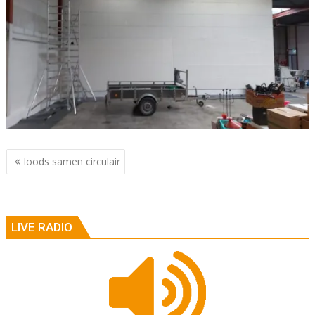
Berichtnavigatie
loods samen circulair
LIVE RADIO