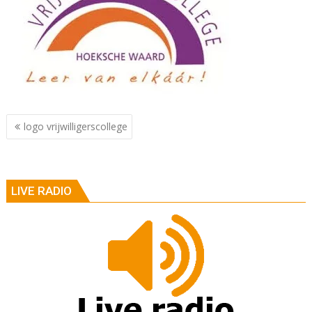
Berichtnavigatie
logo vrijwilligerscollege
LIVE RADIO