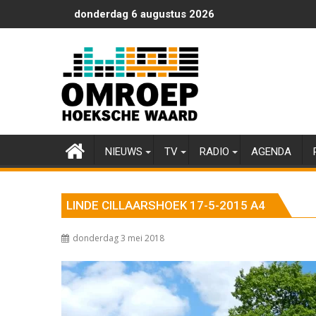
Ga
donderdag 6 augustus 2026
naar
de
inhoud
NIEUWS
TV
RADIO
AGENDA
LINDE CILLAARSHOEK 17-5-2015 A4
donderdag 3 mei 2018