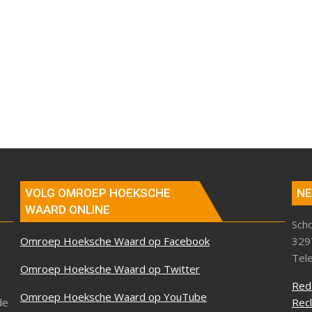
VOLG OMROEP HOEKSCHE
NE
WAARD ONLINE
Sch
Omroep Hoeksche Waard op Facebook
329
Tel
Omroep Hoeksche Waard op Twitter
Red
Omroep Hoeksche Waard op YouTube
de
Rec