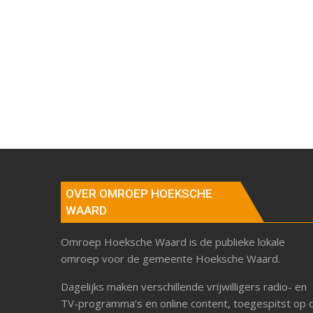
OVER OMROEP HOEKSCHE
WAARD
Omroep Hoeksche Waard is de publieke lokale
omroep voor de gemeente Hoeksche Waard.
Dagelijks maken verschillende vrijwilligers radio- en
TV-programma’s en online content, toegespitst op 