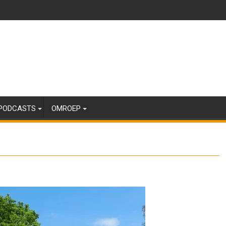
PODCASTS
OMROEP