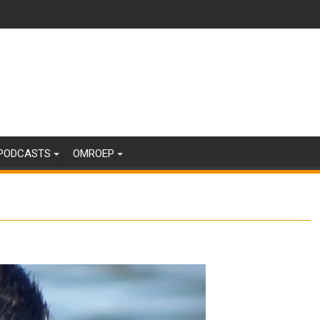
PODCASTS
OMROEP