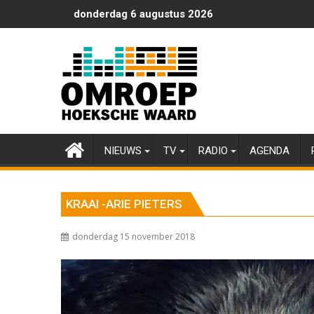
Ga
donderdag 6 augustus 2026
naar
de
inhoud
NIEUWS
TV
RADIO
AGENDA
KRAAI -ARIE PIETERS
donderdag 15 november 2018