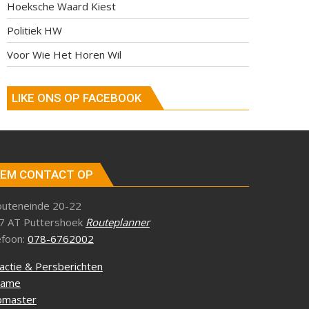
Hoeksche Waard Kiest
Politiek HW
Voor Wie Het Horen Wil
LIKE ONS OP FACEBOOK
EM CONTACT OP
outeneinde 20-22
7 AT Puttershoek
Routeplanner
efoon:
078-6762002
actie & Persberichten
lame
master