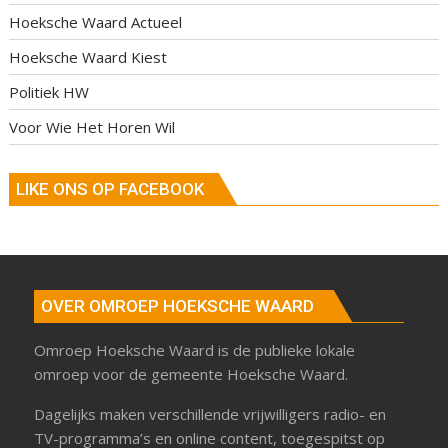
Hoeksche Waard Actueel
Hoeksche Waard Kiest
Politiek HW
Voor Wie Het Horen Wil
LIKE ONS OP FACEBOOK
OVER OMROEP HOEKSCHE WAARD
Omroep Hoeksche Waard is de publieke lokale
omroep voor de gemeente Hoeksche Waard.
Dagelijks maken verschillende vrijwilligers radio- en
TV-programma’s en online content, toegespitst op