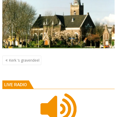
Berichtnavigatie
Kerk ‘s gravendeel
LIVE RADIO