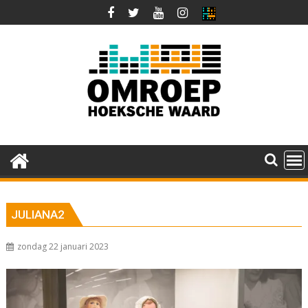
Ga
naar
de
inhoud
JULIANA2
zondag 22 januari 2023