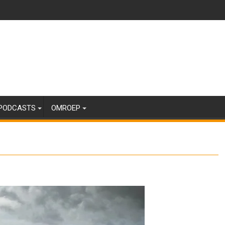
PODCASTS
OMROEP