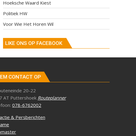
Hoeksche Waard Kiest
Politiek HW
Voor Wie Het Horen Wil
LIKE ONS OP FACEBOOK
EM CONTACT OP
outeneinde 20-22
7 AT Puttershoek
Routeplanner
efoon:
078-6762002
actie & Persberichten
lame
master