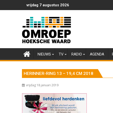
Ga
vrijdag 7 augustus 2026
naar
de
inhoud
NIEUWS
TV
RADIO
AGENDA
HERINNER-RING 13 – 19,4 CM 2018
vrijdag 18 januari 2019