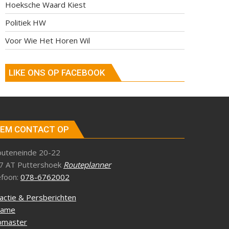
Hoeksche Waard Kiest
Politiek HW
Voor Wie Het Horen Wil
LIKE ONS OP FACEBOOK
EM CONTACT OP
outeneinde 20-22
7 AT Puttershoek
Routeplanner
efoon:
078-6762002
actie & Persberichten
lame
master