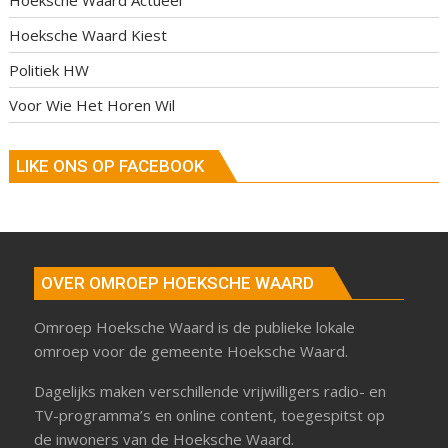
Hoeksche Waard Kiest
Politiek HW
Voor Wie Het Horen Wil
LIKE ONS OP FACEBOOK
OVER OMROEP HOEKSCHE WAARD
Omroep Hoeksche Waard is de publieke lokale
omroep voor de gemeente Hoeksche Waard.
Dagelijks maken verschillende vrijwilligers radio- en
TV-programma’s en online content, toegespitst op
de inwoners van de Hoeksche Waard.