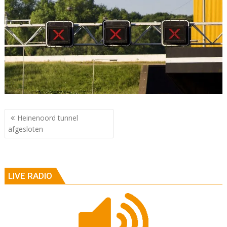
Berichtnavigatie
Heinenoord tunnel
afgesloten
LIVE RADIO