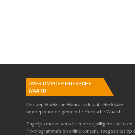
OVER OMROEP HOEKSCHE
WAARD
Omroep Hoeksche Waard is de publieke lokale
omroep voor de gemeente Hoeksche Waard.
Dagelijks maken verschillende vrijwilligers radio- en
TV-programma’s en online content, toegespitst op 