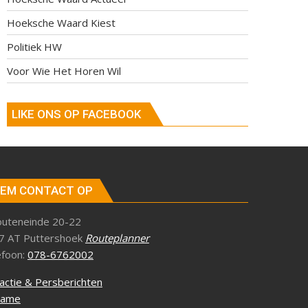
Hoeksche Waard Kiest
Politiek HW
Voor Wie Het Horen Wil
LIKE ONS OP FACEBOOK
EM CONTACT OP
outeneinde 20-22
7 AT Puttershoek
Routeplanner
efoon:
078-6762002
actie & Persberichten
lame