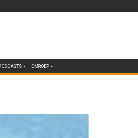
PODCASTS
OMROEP