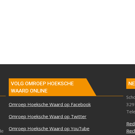
VOLG OMROEP HOEKSCHE
NE
WAARD ONLINE
Sch
Omroep Hoeksche Waard op Facebook
329
Tel
Omroep Hoeksche Waard op Twitter
Red
Omroep Hoeksche Waard op YouTube
de
Rec