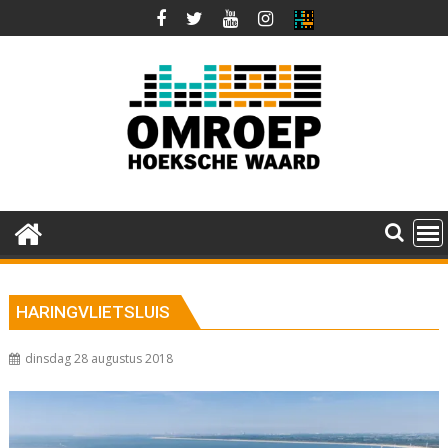
Ga
naar
de
inhoud
HARINGVLIETSLUIS
dinsdag 28 augustus 2018