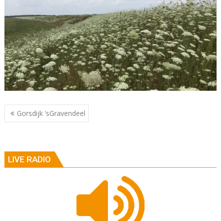
Berichtnavigatie
Gorsdijk ‘sGravendeel
LIVE RADIO