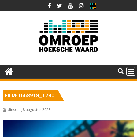
Ga
naar
de
inhoud
FILM-1668918_1280
dinsdag 8 augustus 2023