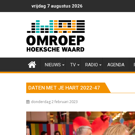
Ga
vrijdag 7 augustus 2026
naar
de
inhoud
NIEUWS
TV
RADIO
AGENDA
DATEN MET JE HART 2022-47
donderdag 2 februari 2023