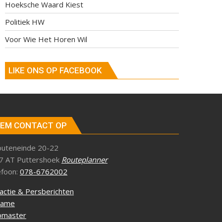
Hoeksche Waard Kiest
Politiek HW
Voor Wie Het Horen Wil
LIKE ONS OP FACEBOOK
EM CONTACT OP
outeneinde 20-22
7 AT Puttershoek
Routeplanner
efoon:
078-6762002
actie & Persberichten
lame
master