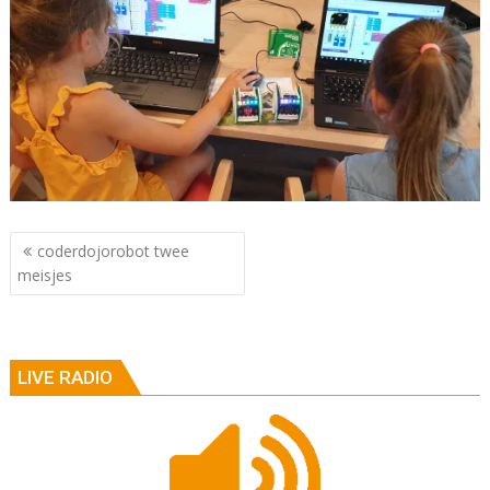
Berichtnavigatie
coderdojorobot twee
meisjes
LIVE RADIO