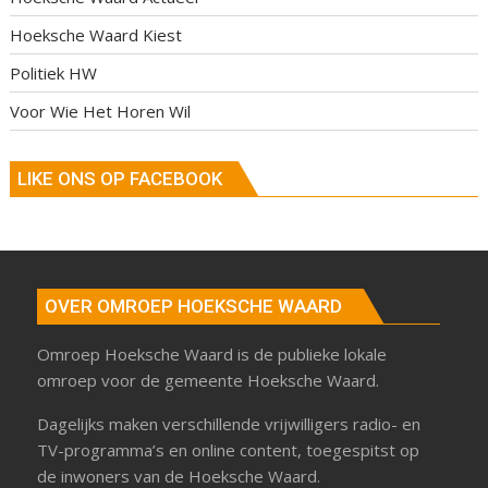
Hoeksche Waard Kiest
Politiek HW
Voor Wie Het Horen Wil
LIKE ONS OP FACEBOOK
OVER OMROEP HOEKSCHE WAARD
Omroep Hoeksche Waard is de publieke lokale
omroep voor de gemeente Hoeksche Waard.
Dagelijks maken verschillende vrijwilligers radio- en
TV-programma’s en online content, toegespitst op
de inwoners van de Hoeksche Waard.