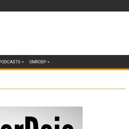
PODCASTS
OMROEP