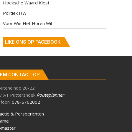
Hoeksche Waard Kiest
Politiek HW
Voor Wie Het Horen Wil
LIKE ONS OP FACEBOOK
EM CONTACT OP
outeneinde 20-22
7 AT Puttershoek
Routeplanner
efoon:
078-6762002
actie & Persberichten
lame
master