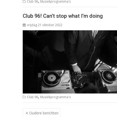
,
Club 96
Muziekprogramma's
Club 96! Can’t stop what I’m doing
vrijdag 21 oktober 2022
,
Club 96
Muziekprogramma's
Berichtnavigatie
Oudere berichten