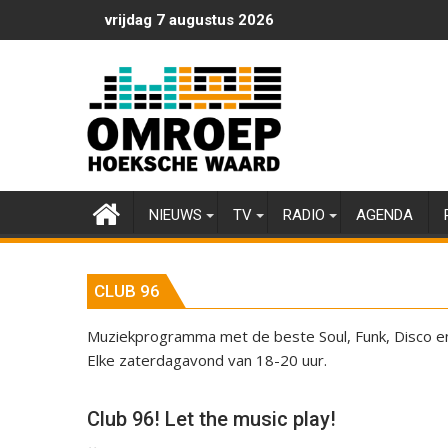
Ga
vrijdag 7 augustus 2026
naar
de
inhoud
NIEUWS
TV
RADIO
AGENDA
CLUB 96
Muziekprogramma met de beste Soul, Funk, Disco en
Elke zaterdagavond van 18-20 uur.
Club 96! Let the music play!