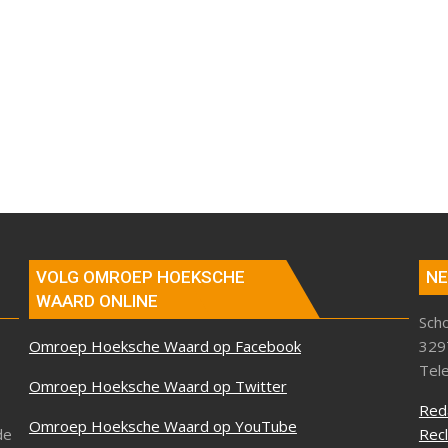
VOLG OMROEP HOEKSCHE
NE
WAARD ONLINE
Sch
Omroep Hoeksche Waard op Facebook
329
Tel
Omroep Hoeksche Waard op Twitter
Red
Omroep Hoeksche Waard op YouTube
de
Rec