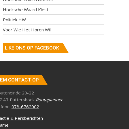
Hoeksche Waard Kiest
Politiek HW
Voor Wie Het Horen Wil
LIKE ONS OP FACEBOOK
EM CONTACT OP
outeneinde 20-22
7 AT Puttershoek
Routeplanner
efoon:
078-6762002
actie & Persberichten
lame