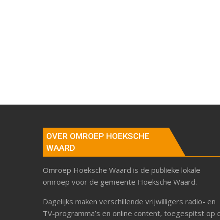
OVER OMROEP HOEKSCHE
WAARD
Omroep Hoeksche Waard is de publieke lokale
omroep voor de gemeente Hoeksche Waard.
Dagelijks maken verschillende vrijwilligers radio- en
TV-programma’s en online content, toegespitst op 