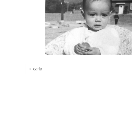
Berichtnavigatie
carla