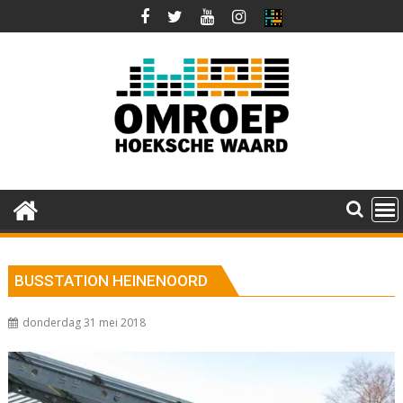
Ga
naar
de
inhoud
BUSSTATION HEINENOORD
donderdag 31 mei 2018