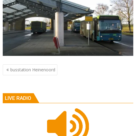
Berichtnavigatie
busstation Heinenoord
LIVE RADIO