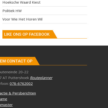
Hoeksche Waard Kiest
Politiek HW
Voor Wie Het Horen Wil
LIKE ONS OP FACEBOOK
EM CONTACT OP
outeneinde 20-22
7 AT Puttershoek
Routeplanner
efoon:
078-6762002
actie & Persberichten
lame
master