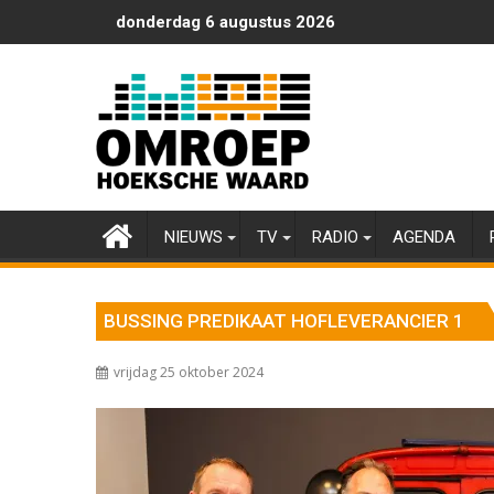
Ga
donderdag 6 augustus 2026
naar
de
inhoud
NIEUWS
TV
RADIO
AGENDA
BUSSING PREDIKAAT HOFLEVERANCIER 1
vrijdag 25 oktober 2024