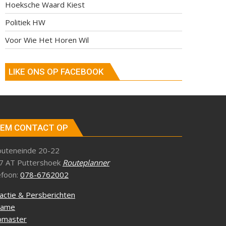
Hoeksche Waard Kiest
Politiek HW
Voor Wie Het Horen Wil
LIKE ONS OP FACEBOOK
EM CONTACT OP
outeneinde 20-22
7 AT Puttershoek
Routeplanner
efoon:
078-6762002
actie & Persberichten
lame
master