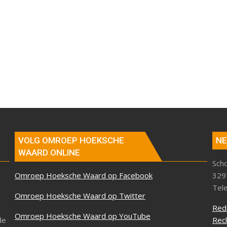
VOLG OMROEP HOEKSCHE
NE
WAARD ONLINE
Sch
Omroep Hoeksche Waard op Facebook
329
Tel
Omroep Hoeksche Waard op Twitter
Red
Omroep Hoeksche Waard op YouTube
de
Rec