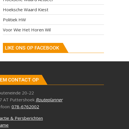
Hoeksche Waard Kiest
Politiek HW
Voor Wie Het Horen Wil
LIKE ONS OP FACEBOOK
EM CONTACT OP
outeneinde 20-22
7 AT Puttershoek
Routeplanner
efoon:
078-6762002
actie & Persberichten
lame