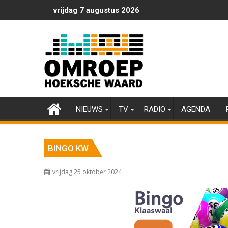
Ga
vrijdag 7 augustus 2026
naar
de
inhoud
NIEUWS
TV
RADIO
AGENDA
BINGO KW
vrijdag 25 oktober 2024