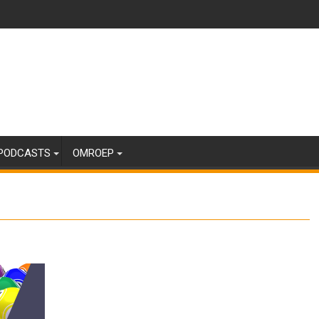
PODCASTS
OMROEP