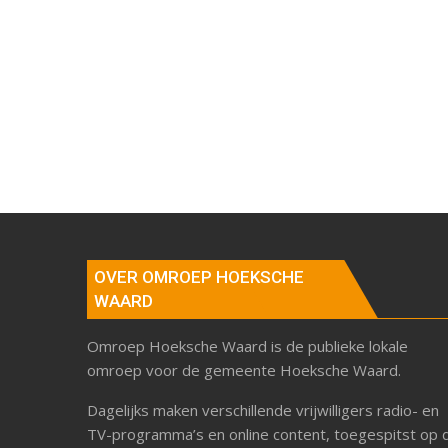
OVER OMROEP HOEKSCHE
WAARD
Omroep Hoeksche Waard is de publieke lokale
omroep voor de gemeente Hoeksche Waard.
Dagelijks maken verschillende vrijwilligers radio- en
TV-programma’s en online content, toegespitst op 