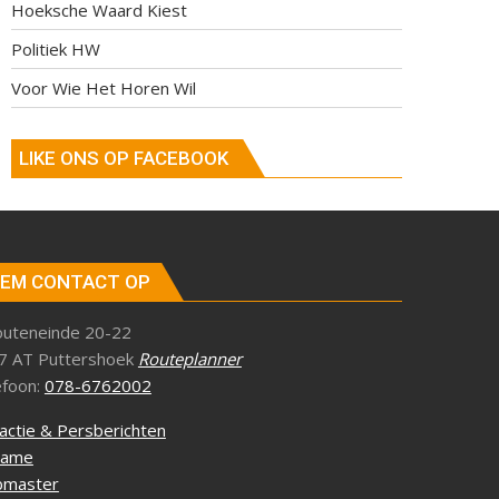
Hoeksche Waard Kiest
Politiek HW
Voor Wie Het Horen Wil
LIKE ONS OP FACEBOOK
EM CONTACT OP
outeneinde 20-22
7 AT Puttershoek
Routeplanner
efoon:
078-6762002
actie & Persberichten
lame
master