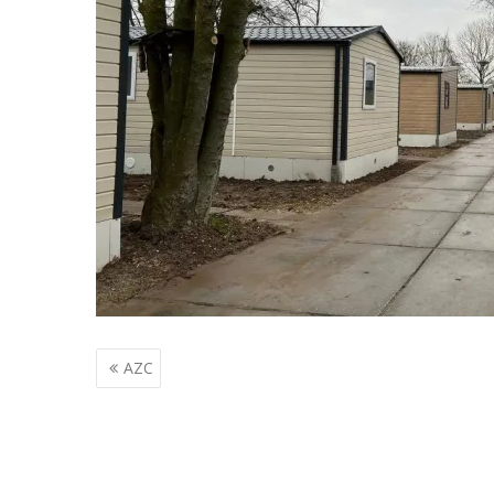
Berichtnavigatie
AZC