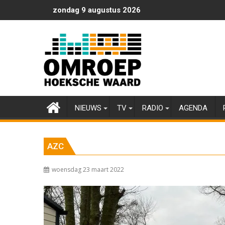
Ga
zondag 9 augustus 2026
naar
de
inhoud
NIEUWS
TV
RADIO
AGENDA
AZC
woensdag 23 maart 2022