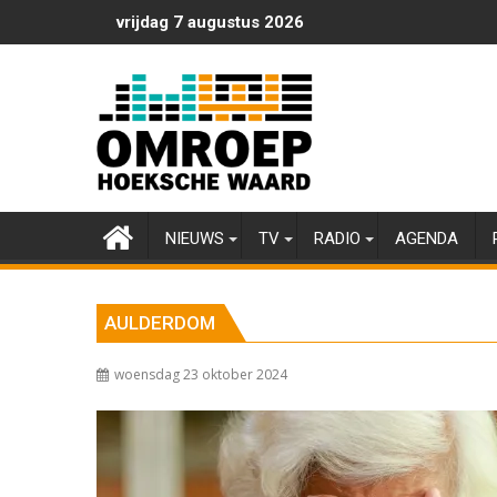
Ga
vrijdag 7 augustus 2026
naar
de
inhoud
NIEUWS
TV
RADIO
AGENDA
AULDERDOM
woensdag 23 oktober 2024