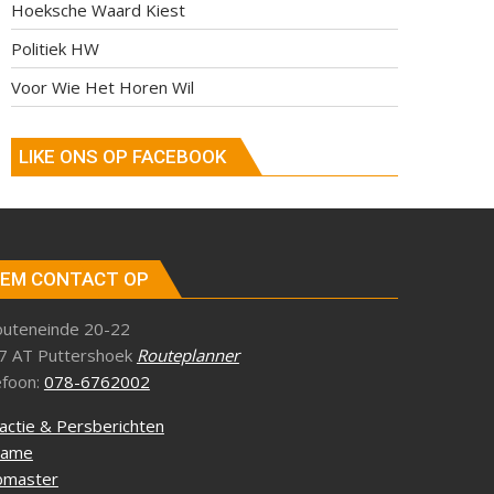
Hoeksche Waard Kiest
Politiek HW
Voor Wie Het Horen Wil
LIKE ONS OP FACEBOOK
EM CONTACT OP
outeneinde 20-22
7 AT Puttershoek
Routeplanner
efoon:
078-6762002
actie & Persberichten
lame
master