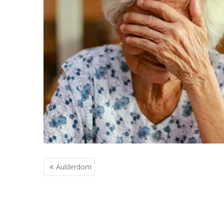
Berichtnavigatie
Aulderdom