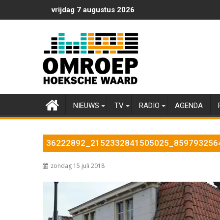
Ga
vrijdag 7 augustus 2026
naar
de
inhoud
NIEUWS
TV
RADIO
AGENDA
36222892_2152332841505025_859793256
zondag 15 juli 2018