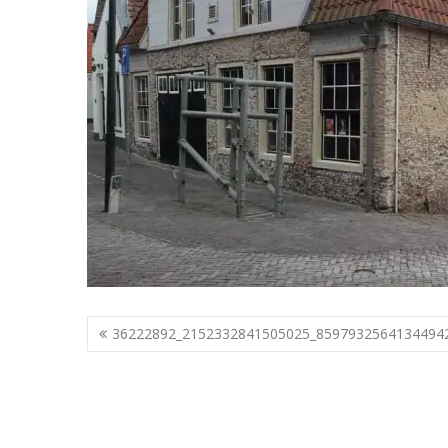
Berichtnavigatie
36222892_2152332841505025_8597932564134494