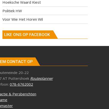
Hoeksche Waard Kiest
Politiek HW
Voor Wie Het Horen Wil
LIKE ONS OP FACEBOOK
EM CONTACT OP
outeneinde 20-22
7 AT Puttershoek
Routeplanner
efoon:
078-6762002
actie & Persberichten
lame
master