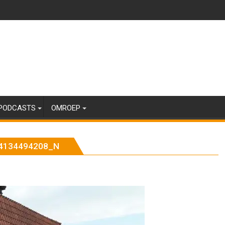
PODCASTS
OMROEP
4134494208_N